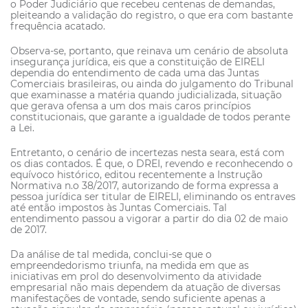
o Poder Judiciário que recebeu centenas de demandas,
pleiteando a validação do registro, o que era com bastante
frequência acatado.
Observa-se, portanto, que reinava um cenário de absoluta
insegurança jurídica, eis que a constituição de EIRELI
dependia do entendimento de cada uma das Juntas
Comerciais brasileiras, ou ainda do julgamento do Tribunal
que examinasse a matéria quando judicializada, situação
que gerava ofensa a um dos mais caros princípios
constitucionais, que garante a igualdade de todos perante
a Lei.
Entretanto, o cenário de incertezas nesta seara, está com
os dias contados. É que, o DREI, revendo e reconhecendo o
equívoco histórico, editou recentemente a Instrução
Normativa n.o 38/2017, autorizando de forma expressa a
pessoa jurídica ser titular de EIRELI, eliminando os entraves
até então impostos às Juntas Comerciais. Tal
entendimento passou a vigorar a partir do dia 02 de maio
de 2017.
Da análise de tal medida, conclui-se que o
empreendedorismo triunfa, na medida em que as
iniciativas em prol do desenvolvimento da atividade
empresarial não mais dependem da atuação de diversas
manifestações de vontade, sendo suficiente apenas a